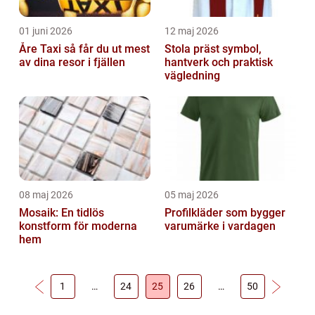
01 juni 2026
12 maj 2026
Åre Taxi så får du ut mest
Stola präst symbol,
av dina resor i fjällen
hantverk och praktisk
vägledning
08 maj 2026
05 maj 2026
Mosaik: En tidlös
Profilkläder som bygger
konstform för moderna
varumärke i vardagen
hem
1
…
24
25
26
…
50