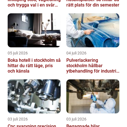
och trygga val i en svår
rätt plats för din semester
tid
05 juli 2026
04 juli 2026
Boka hotell i stockholm så
Pulverlackering
hittar du rätt läge, pris
stockholm hållbar
och känsla
ytbehandling för industri
och design
03 juli 2026
03 juli 2026
Cnc svarvning precision,
Begagnade bilar