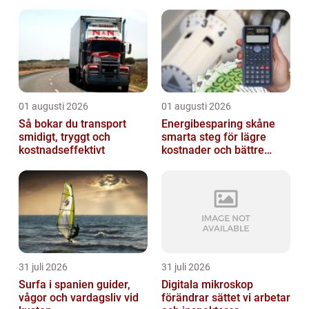
01 augusti 2026
01 augusti 2026
Så bokar du transport
Energibesparing skåne
smidigt, tryggt och
smarta steg för lägre
kostnadseffektivt
kostnader och bättre
inomhusklimat
31 juli 2026
31 juli 2026
Surfa i spanien guider,
Digitala mikroskop
vågor och vardagsliv vid
förändrar sättet vi arbetar