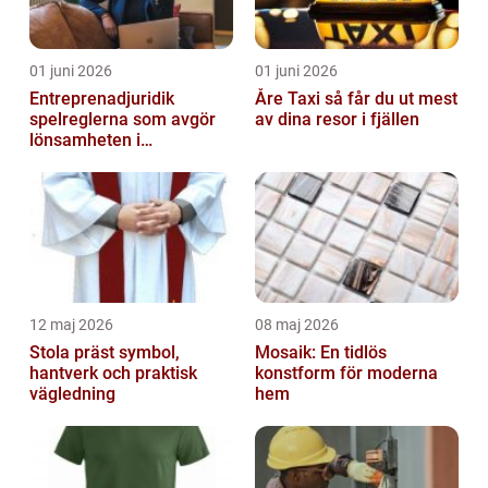
01 juni 2026
01 juni 2026
Entreprenadjuridik
Åre Taxi så får du ut mest
spelreglerna som avgör
av dina resor i fjällen
lönsamheten i
byggprojekt
12 maj 2026
08 maj 2026
Stola präst symbol,
Mosaik: En tidlös
hantverk och praktisk
konstform för moderna
vägledning
hem