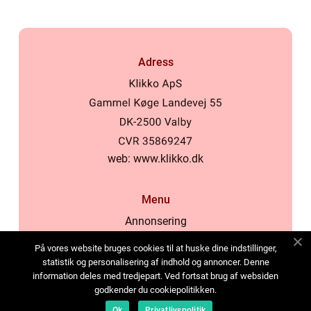
Adress
web:
www.klikko.dk
Menu
Annonsering
Om oss
På vores website bruges cookies til at huske dine indstillinger,
Cookies
statistik og personalisering af indhold og annoncer. Denne
information deles med tredjepart. Ved fortsat brug af websiden
Kontakta oss
godkender du cookiepolitikken.
Sitemap
Ok
Privatlivspolitik