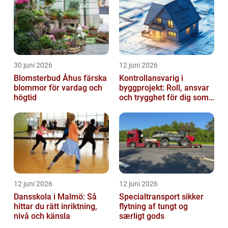
30 juni 2026
12 juni 2026
Blomsterbud Åhus färska
Kontrollansvarig i
blommor för vardag och
byggprojekt: Roll, ansvar
högtid
och trygghet för dig som
byggherre
12 juni 2026
12 juni 2026
Dansskola i Malmö: Så
Specialtransport sikker
hittar du rätt inriktning,
flytning af tungt og
nivå och känsla
særligt gods