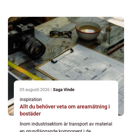
enastående viktig roll är kedjetransportörer.
Dessa anordningar, s...
05 augusti 2026
Saga Vinde
inspiration
Allt du behöver veta om areamätning i
bostäder
Inom industrisektorn är transport av material
en grundläggande komponent i de