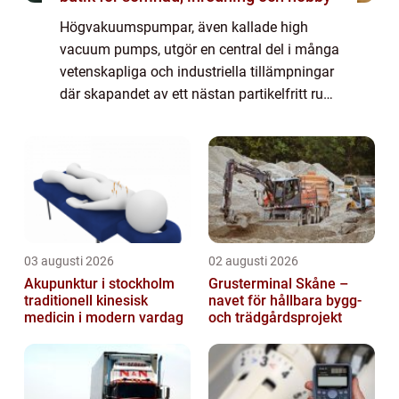
Högvakuumspumpar, även kallade high
vacuum pumps, utgör en central del i många
vetenskapliga och industriella tillämpningar
där skapandet av ett nästan partikelfritt rum
är avgörande. Från halvledarproduktion till
partikelacceleratorer, dessa avancer...
03 augusti 2026
02 augusti 2026
Akupunktur i stockholm
Grusterminal Skåne –
traditionell kinesisk
navet för hållbara bygg-
medicin i modern vardag
och trädgårdsprojekt