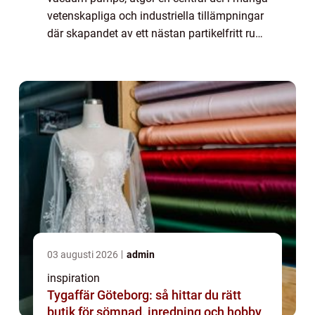
vetenskapliga och industriella tillämpningar
där skapandet av ett nästan partikelfritt rum
är avgörande. Från halvledarproduktion till
partikelacceleratorer, dessa avancer...
03 augusti 2026
admin
inspiration
Tygaffär Göteborg: så hittar du rätt
butik för sömnad, inredning och hobby