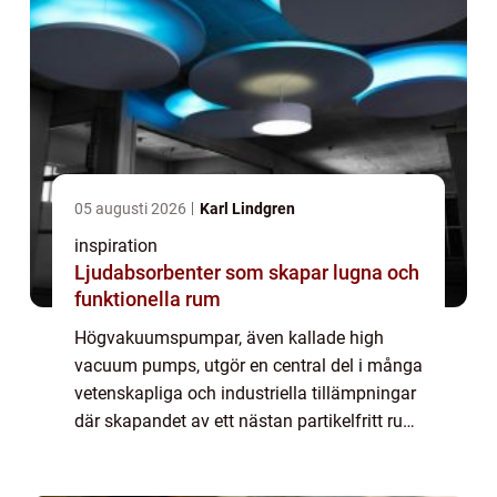
05 augusti 2026
Karl Lindgren
inspiration
Ljudabsorbenter som skapar lugna och
funktionella rum
Högvakuumspumpar, även kallade high
vacuum pumps, utgör en central del i många
vetenskapliga och industriella tillämpningar
där skapandet av ett nästan partikelfritt rum
är avgörande. Från halvledarproduktion till
partikelacceleratorer, dessa avancer...