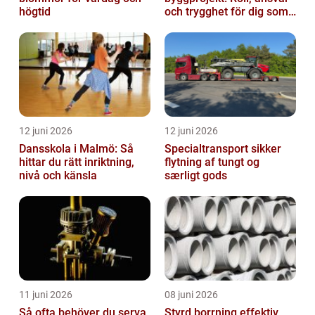
högtid
och trygghet för dig som
byggherre
12 juni 2026
12 juni 2026
Dansskola i Malmö: Så
Specialtransport sikker
hittar du rätt inriktning,
flytning af tungt og
nivå och känsla
særligt gods
11 juni 2026
08 juni 2026
Så ofta behöver du serva
Styrd borrning effektiv