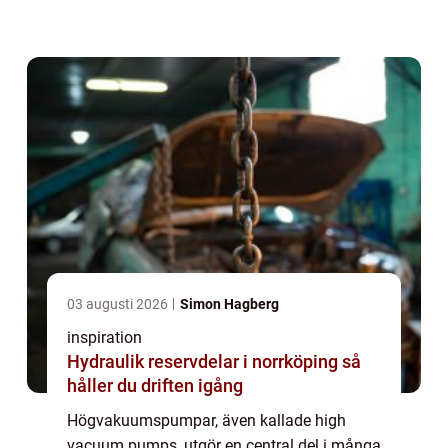
är avgörande. Från halvledarproduktion till
partikelacceleratorer, dessa avancer...
03 augusti 2026
Simon Hagberg
inspiration
Hydraulik reservdelar i norrköping så
håller du driften igång
Högvakuumspumpar, även kallade high
vacuum pumps, utgör en central del i många