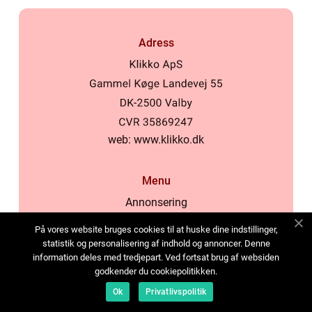
Adress
web:
www.klikko.dk
Menu
Annonsering
Om oss
På vores website bruges cookies til at huske dine indstillinger,
Cookies
statistik og personalisering af indhold og annoncer. Denne
information deles med tredjepart. Ved fortsat brug af websiden
Kontakta oss
godkender du cookiepolitikken.
Sitemap
Ok
Privatlivspolitik