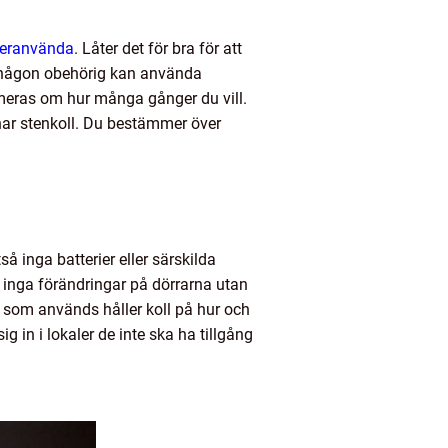
återanvända
.
Låter det för bra för att
tt någon obehörig kan använda
ammeras om hur många gånger du vill.
u har stenkoll. Du bestämmer över
så inga batterier eller särskilda
vs inga förändringar på dörrarna utan
 som används håller koll på hur och
g in i lokaler de inte ska ha tillgång