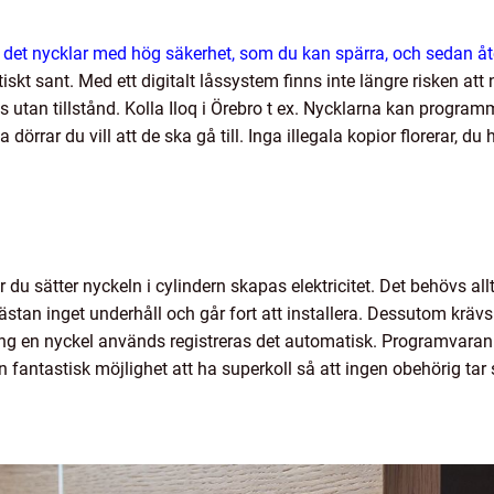
 det nycklar med hög säkerhet, som du kan spärra, och sedan 
iskt sant. Med ett digitalt låssystem finns inte längre risken a
ras utan tillstånd. Kolla Iloq i Örebro t ex. Nycklarna kan progr
rrar du vill att de ska gå till. Inga illegala kopior florerar, d
 du sätter nyckeln i cylindern skapas elektricitet. Det behövs allt
 nästan inget underhåll och går fort att installera. Dessutom krä
gång en nyckel används registreras det automatisk. Programvaran
 fantastisk möjlighet att ha superkoll så att ingen obehörig tar si
.