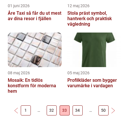
01 juni 2026
12 maj 2026
Åre Taxi så får du ut mest
Stola präst symbol,
av dina resor i fjällen
hantverk och praktisk
vägledning
08 maj 2026
05 maj 2026
Mosaik: En tidlös
Profilkläder som bygger
konstform för moderna
varumärke i vardagen
hem
1
…
32
33
34
…
50