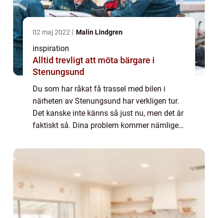
02 maj 2022
Malin Lindgren
inspiration
Alltid trevligt att möta bärgare i
Stenungsund
Du som har råkat få trassel med bilen i
närheten av Stenungsund har verkligen tur.
Det kanske inte känns så just nu, men det är
faktiskt så. Dina problem kommer nämligen
vara lösta inom en mycket snar framtid, då
det finns riktigt bra bärgare i Stenu...