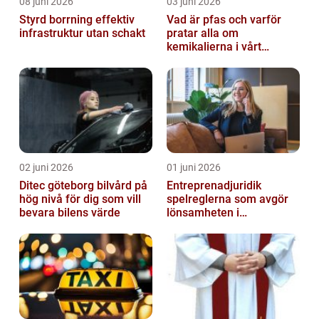
08 juni 2026
03 juni 2026
Styrd borrning effektiv
Vad är pfas och varför
infrastruktur utan schakt
pratar alla om
kemikalierna i vårt
vatten?
02 juni 2026
01 juni 2026
Ditec göteborg bilvård på
Entreprenadjuridik
hög nivå för dig som vill
spelreglerna som avgör
bevara bilens värde
lönsamheten i
byggprojekt