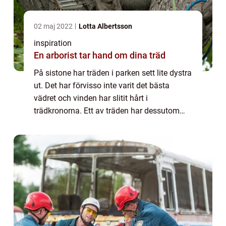
02 maj 2022
Lotta Albertsson
inspiration
En arborist tar hand om dina träd
På sistone har träden i parken sett lite dystra
ut. Det har förvisso inte varit det bästa
vädret och vinden har slitit hårt i
trädkronorna. Ett av träden har dessutom
börjat luta lite oroväckande och ägaren av
kafét i parken oroar sig för att det när...