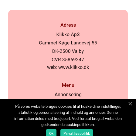
Adress
web:
www.klikko.dk
Menu
Annonsering
Om oss
På vores website bruges cookies til at huske dine indstillinger,
Cookies
statistik og personalisering af indhold og annoncer. Denne
information deles med tredjepart. Ved fortsat brug af websiden
Kontakta oss
godkender du cookiepolitikken.
Sitemap
Ok
Privatlivspolitik