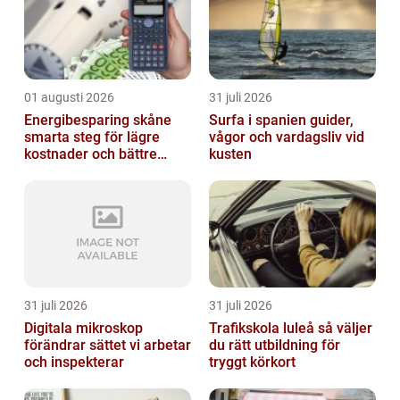
01 augusti 2026
31 juli 2026
Energibesparing skåne
Surfa i spanien guider,
smarta steg för lägre
vågor och vardagsliv vid
kostnader och bättre
kusten
inomhusklimat
31 juli 2026
31 juli 2026
Digitala mikroskop
Trafikskola luleå så väljer
förändrar sättet vi arbetar
du rätt utbildning för
och inspekterar
tryggt körkort