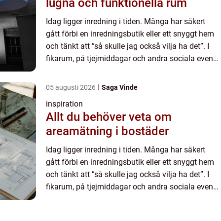
lugna och funktionella rum
Idag ligger inredning i tiden. Många har säkert
gått förbi en inredningsbutik eller ett snyggt hem
och tänkt att ”så skulle jag också vilja ha det”. I
fikarum, på tjejmiddagar och andra sociala event
är inredning ett hett samtalsämne. Att vilja ha de...
05 augusti 2026
Saga Vinde
inspiration
Allt du behöver veta om
areamätning i bostäder
Idag ligger inredning i tiden. Många har säkert
gått förbi en inredningsbutik eller ett snyggt hem
och tänkt att ”så skulle jag också vilja ha det”. I
fikarum, på tjejmiddagar och andra sociala event
är inredning ett hett samtalsämne. Att vilja ha de...