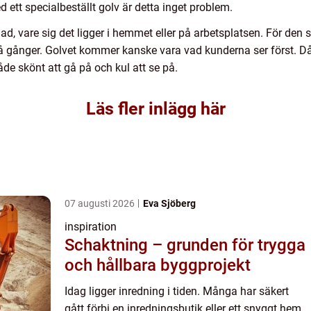
 ett specialbeställt golv är detta inget problem.
ad, vare sig det ligger i hemmet eller på arbetsplatsen. För den s
vå gånger. Golvet kommer kanske vara vad kunderna ser först. Då ä
både skönt att gå på och kul att se på.
Läs fler inlägg här
07 augusti 2026
Eva Sjöberg
inspiration
Schaktning – grunden för trygga
och hållbara byggprojekt
Idag ligger inredning i tiden. Många har säkert
gått förbi en inredningsbutik eller ett snyggt hem