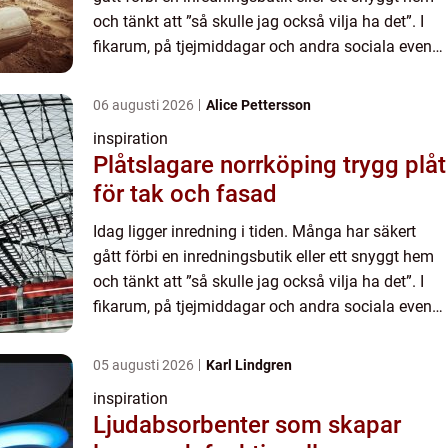
och tänkt att ”så skulle jag också vilja ha det”. I
fikarum, på tjejmiddagar och andra sociala event
är inredning ett hett samtalsämne. Att vilja ha de...
06 augusti 2026
Alice Pettersson
inspiration
Plåtslagare norrköping trygg plåt
för tak och fasad
Idag ligger inredning i tiden. Många har säkert
gått förbi en inredningsbutik eller ett snyggt hem
och tänkt att ”så skulle jag också vilja ha det”. I
fikarum, på tjejmiddagar och andra sociala event
är inredning ett hett samtalsämne. Att vilja ha de...
05 augusti 2026
Karl Lindgren
inspiration
Ljudabsorbenter som skapar