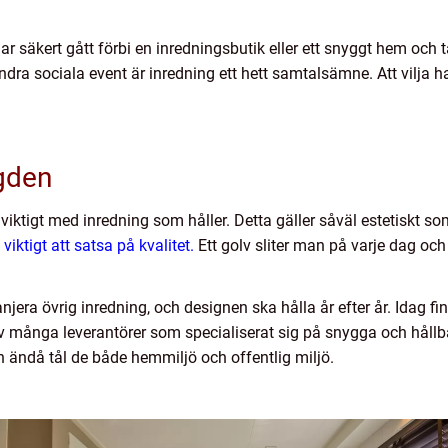
ar säkert gått förbi en inredningsbutik eller ett snyggt hem och t
andra sociala event är inredning ett hett samtalsämne. Att vilja h
ngden
 viktigt med inredning som håller. Detta gäller såväl estetiskt s
 viktigt att satsa på kvalitet.
Ett golv sliter man på varje dag och
era övrig inredning, och designen ska hålla år efter år. Idag f
många leverantörer som specialiserat sig på snygga och hållba
n ändå tål de både hemmiljö och offentlig miljö.