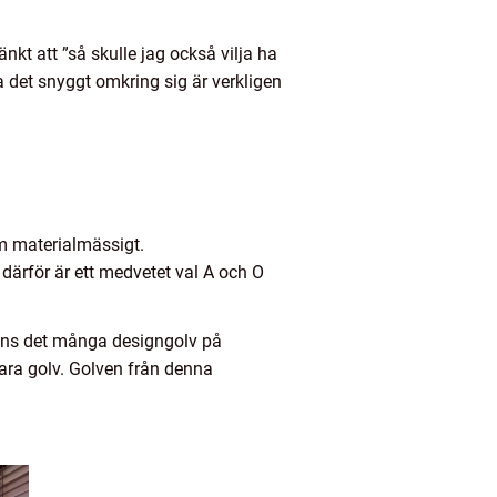
änkt att ”så skulle jag också vilja ha
a det snyggt omkring sig är verkligen
om materialmässigt.
 därför är ett medvetet val A och O
inns det många designgolv på
ra golv. Golven från denna