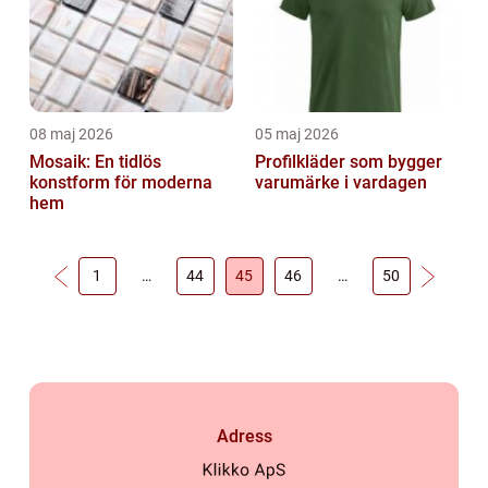
08 maj 2026
05 maj 2026
Mosaik: En tidlös
Profilkläder som bygger
konstform för moderna
varumärke i vardagen
hem
1
…
44
45
46
…
50
Adress