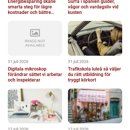
Energibesparing skåne
Surfa i spanien guider,
smarta steg för lägre
vågor och vardagsliv vid
kostnader och bättre
kusten
inomhusklimat
31 juli 2026
31 juli 2026
Digitala mikroskop
Trafikskola luleå så väljer
förändrar sättet vi arbetar
du rätt utbildning för
och inspekterar
tryggt körkort
12 juli 2026
12 juli 2026