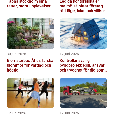
Tapas stockholm små
Lediga kontorslokaler i
rätter, stora upplevelser
malmö så hittar företag
rätt läge, lokal och villkor
30 juni 2026
12 juni 2026
Blomsterbud Åhus färska
Kontrollansvarig i
blommor för vardag och
byggprojekt: Roll, ansvar
högtid
och trygghet för dig som
byggherre
12 juni 2026
12 juni 2026