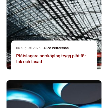
06 augusti 2026
Alice Pettersson
Plåtslagare norrköping trygg plåt för
tak och fasad