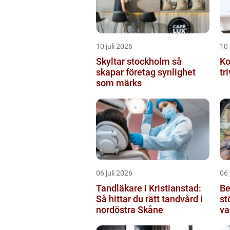
10 juli 2026
10 
Skyltar stockholm så
Ko
skapar företag synlighet
tr
som märks
06 juli 2026
06 
Tandläkare i Kristianstad:
Be
Så hittar du rätt tandvård i
st
nordöstra Skåne
va