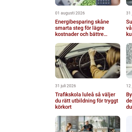
01 augusti 2026
31 
Energibesparing skåne
Sur
smarta steg för lägre
vå
kostnader och bättre
ku
inomhusklimat
31 juli 2026
12 
Trafikskola luleå så väljer
Byt
du rätt utbildning för tryggt
de
körkort
du