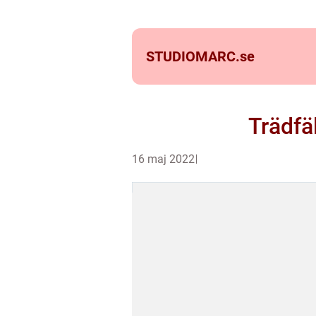
STUDIOMARC.
se
Trädfäl
16 maj 2022