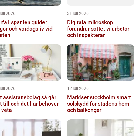
juli 2026
31 juli 2026
fa i spanien guider,
Digitala mikroskop
gor och vardagsliv vid
förändrar sättet vi arbetar
sten
och inspekterar
juli 2026
12 juli 2026
 assistansbolag så går
Markiser stockholm smart
t till och det här behöver
solskydd för stadens hem
 veta
och balkonger