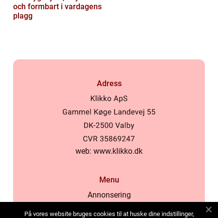
och formbart i vardagens
plagg
Adress
web:
www.klikko.dk
Menu
Annonsering
Om oss
På vores website bruges cookies til at huske dine indstillinger,