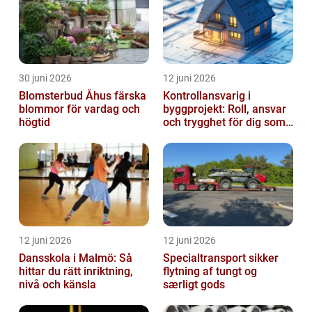
30 juni 2026
12 juni 2026
Blomsterbud Åhus färska
Kontrollansvarig i
blommor för vardag och
byggprojekt: Roll, ansvar
högtid
och trygghet för dig som
byggherre
12 juni 2026
12 juni 2026
Dansskola i Malmö: Så
Specialtransport sikker
hittar du rätt inriktning,
flytning af tungt og
nivå och känsla
særligt gods