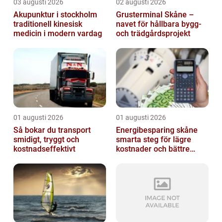
03 augusti 2026
02 augusti 2026
Akupunktur i stockholm
Grusterminal Skåne –
traditionell kinesisk
navet för hållbara bygg-
medicin i modern vardag
och trädgårdsprojekt
01 augusti 2026
01 augusti 2026
Så bokar du transport
Energibesparing skåne
smidigt, tryggt och
smarta steg för lägre
kostnadseffektivt
kostnader och bättre
inomhusklimat