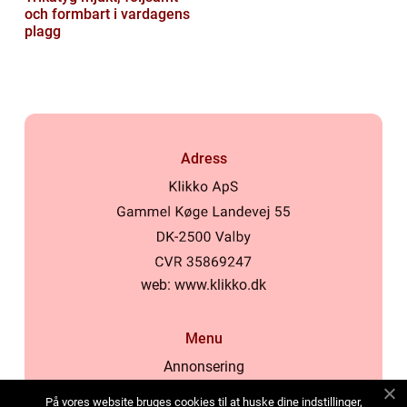
och formbart i vardagens
plagg
Adress
web:
www.klikko.dk
Menu
Annonsering
Om oss
På vores website bruges cookies til at huske dine indstillinger,