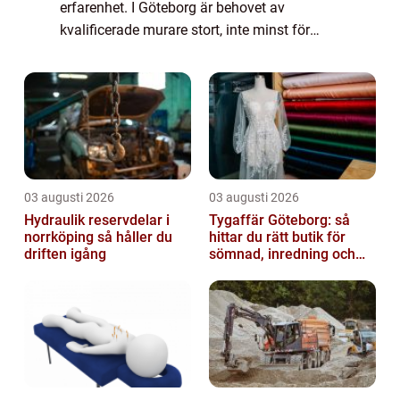
erfarenhet. I Göteborg är behovet av
kvalificerade murare stort, inte minst för
stadens många vackra tegel- och
stenfasader. Murare...
03 augusti 2026
03 augusti 2026
Hydraulik reservdelar i
Tygaffär Göteborg: så
norrköping så håller du
hittar du rätt butik för
driften igång
sömnad, inredning och
hobby