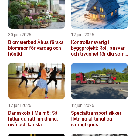
30 juni 2026
12 juni 2026
Blomsterbud Åhus färska
Kontrollansvarig i
blommor för vardag och
byggprojekt: Roll, ansvar
högtid
och trygghet för dig som
byggherre
12 juni 2026
12 juni 2026
Dansskola i Malmö: Så
Specialtransport sikker
hittar du rätt inriktning,
flytning af tungt og
nivå och känsla
særligt gods