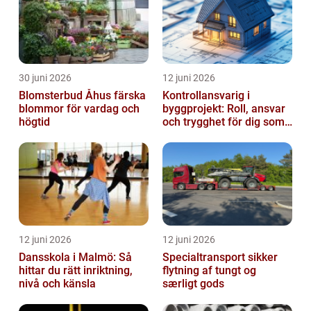
30 juni 2026
12 juni 2026
Blomsterbud Åhus färska
Kontrollansvarig i
blommor för vardag och
byggprojekt: Roll, ansvar
högtid
och trygghet för dig som
byggherre
12 juni 2026
12 juni 2026
Dansskola i Malmö: Så
Specialtransport sikker
hittar du rätt inriktning,
flytning af tungt og
nivå och känsla
særligt gods