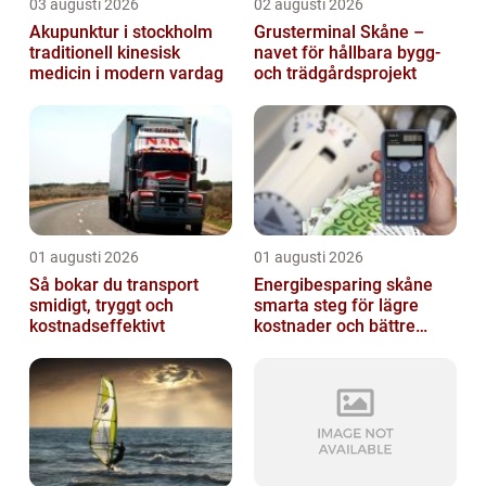
03 augusti 2026
02 augusti 2026
Akupunktur i stockholm
Grusterminal Skåne –
traditionell kinesisk
navet för hållbara bygg-
medicin i modern vardag
och trädgårdsprojekt
01 augusti 2026
01 augusti 2026
Så bokar du transport
Energibesparing skåne
smidigt, tryggt och
smarta steg för lägre
kostnadseffektivt
kostnader och bättre
inomhusklimat