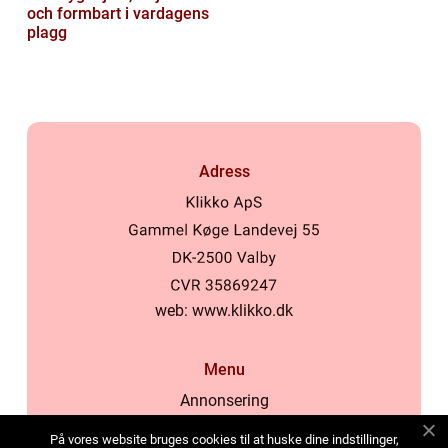
och formbart i vardagens
plagg
Adress
web:
www.klikko.dk
Menu
Annonsering
Om oss
På vores website bruges cookies til at huske dine indstillinger,