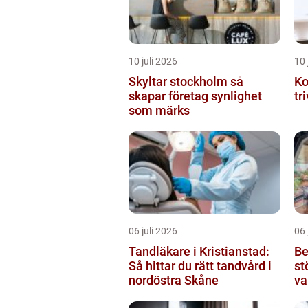
10 juli 2026
10 
Skyltar stockholm så
Ko
skapar företag synlighet
tr
som märks
06 juli 2026
06 
Tandläkare i Kristianstad:
Be
Så hittar du rätt tandvård i
st
nordöstra Skåne
va