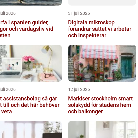
juli 2026
31 juli 2026
fa i spanien guider,
Digitala mikroskop
gor och vardagsliv vid
förändrar sättet vi arbetar
sten
och inspekterar
juli 2026
12 juli 2026
 assistansbolag så går
Markiser stockholm smart
t till och det här behöver
solskydd för stadens hem
 veta
och balkonger