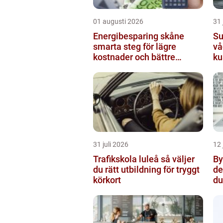
01 augusti 2026
31 
Energibesparing skåne
Sur
smarta steg för lägre
vå
kostnader och bättre
ku
inomhusklimat
31 juli 2026
12 
Trafikskola luleå så väljer
Byt
du rätt utbildning för tryggt
de
körkort
du