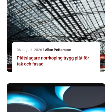
06 augusti 2026
Alice Pettersson
Plåtslagare norrköping trygg plåt för
tak och fasad