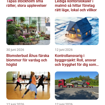
Tapas stockholm små
Lediga kontorslokaler i
rätter, stora upplevelser
malmö så hittar företag
rätt läge, lokal och villkor
30 juni 2026
12 juni 2026
Blomsterbud Åhus färska
Kontrollansvarig i
blommor för vardag och
byggprojekt: Roll, ansvar
högtid
och trygghet för dig som
byggherre
12 juni 2026
12 juni 2026