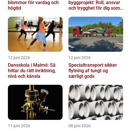
blommor för vardag och
byggprojekt: Roll, ansvar
högtid
och trygghet för dig som
byggherre
12 juni 2026
12 juni 2026
Dansskola i Malmö: Så
Specialtransport sikker
hittar du rätt inriktning,
flytning af tungt og
nivå och känsla
særligt gods
11 juni 2026
08 juni 2026