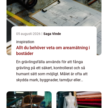
05 augusti 2026
Saga Vinde
inspiration
Allt du behöver veta om areamätning i
bostäder
En grävlingsfälla används för att fånga
grävling på ett säkert, kontrollerat och så
humant sätt som möjligt. Målet är ofta att
skydda mark, byggnader, tamdjur eller
viltstammar. Samtidigt kräver fällfångst
kunskap, noggranna förberedelser och
respekt...