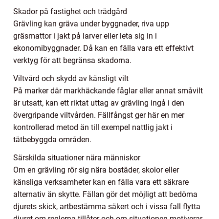
Skador på fastighet och trädgård
Grävling kan gräva under byggnader, riva upp
gräsmattor i jakt på larver eller leta sig in i
ekonomibyggnader. Då kan en fälla vara ett effektivt
verktyg för att begränsa skadorna.
Viltvård och skydd av känsligt vilt
På marker där markhäckande fåglar eller annat småvilt
är utsatt, kan ett riktat uttag av grävling ingå i den
övergripande viltvården. Fällfångst ger här en mer
kontrollerad metod än till exempel nattlig jakt i
tätbebyggda områden.
Särskilda situationer nära människor
Om en grävling rör sig nära bostäder, skolor eller
känsliga verksamheter kan en fälla vara ett säkrare
alternativ än skytte. Fällan gör det möjligt att bedöma
djurets skick, artbestämma säkert och i vissa fall flytta
djuret om reglerna tillåter och om situationen motiverar