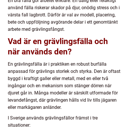
En bra fälla gör arbetet enklare. En dålig eller felaktigt
använd fälla riskerar skador på djur, onödig stress och i
värsta fall lagbrott. Därför är val av modell, placering,
bete och uppföljning avgörande delar i ett genomtänkt
arbete med grävlingsfångst.
Vad är en grävlingsfälla och
när används den?
En grävlingsfälla är i praktiken en robust burfälla
anpassad för grävlings storlek och styrka. Den är oftast
byggd i kraftigt galler eller metall, med en eller två
ingångar och en mekanism som stänger dörren när
djuret går in. Många modeller är särskilt utformade för
levandefångst, där grävlingen hålls vid liv tills jägaren
eller markägaren anländer.
I Sverige används grävlingsfällor främst i tre
situationer: