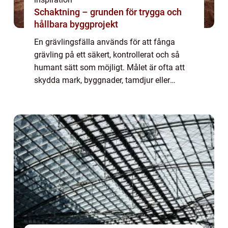
Schaktning – grunden för trygga och
hållbara byggprojekt
En grävlingsfälla används för att fånga
grävling på ett säkert, kontrollerat och så
humant sätt som möjligt. Målet är ofta att
skydda mark, byggnader, tamdjur eller
viltstammar. Samtidigt kräver fällfångst
kunskap, noggranna förberedelser och
respekt...