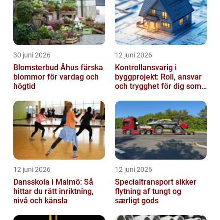
30 juni 2026
12 juni 2026
Blomsterbud Åhus färska
Kontrollansvarig i
blommor för vardag och
byggprojekt: Roll, ansvar
högtid
och trygghet för dig som
byggherre
12 juni 2026
12 juni 2026
Dansskola i Malmö: Så
Specialtransport sikker
hittar du rätt inriktning,
flytning af tungt og
nivå och känsla
særligt gods