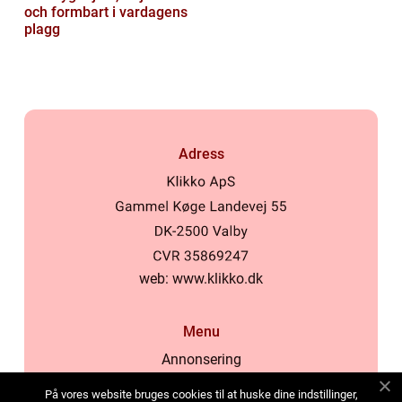
och formbart i vardagens
plagg
Adress
web:
www.klikko.dk
Menu
Annonsering
Om oss
På vores website bruges cookies til at huske dine indstillinger,