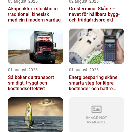
03 augusti 2026
02 augusti 2026
Akupunktur i stockholm
Grusterminal Skåne –
traditionell kinesisk
navet för hållbara bygg-
medicin i modern vardag
och trädgårdsprojekt
01 augusti 2026
01 augusti 2026
Så bokar du transport
Energibesparing skåne
smidigt, tryggt och
smarta steg för lägre
kostnadseffektivt
kostnader och bättre
inomhusklimat