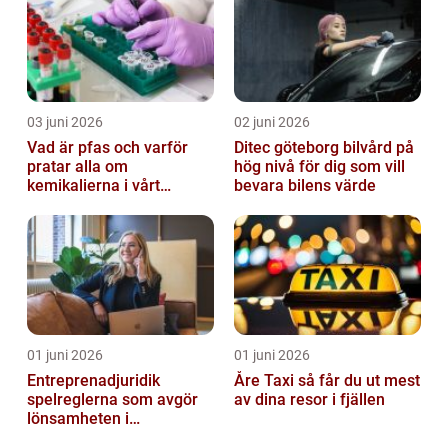
03 juni 2026
02 juni 2026
Vad är pfas och varför
Ditec göteborg bilvård på
pratar alla om
hög nivå för dig som vill
kemikalierna i vårt
bevara bilens värde
vatten?
01 juni 2026
01 juni 2026
Entreprenadjuridik
Åre Taxi så får du ut mest
spelreglerna som avgör
av dina resor i fjällen
lönsamheten i
byggprojekt