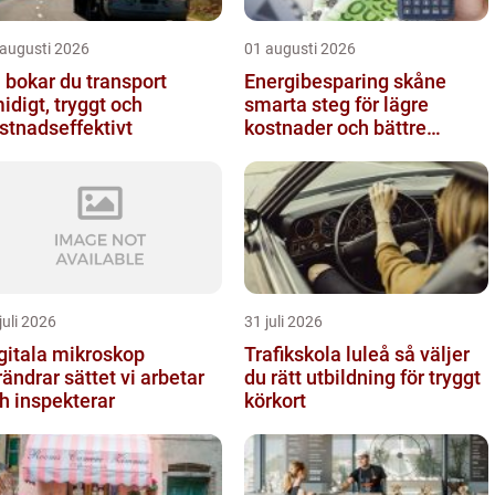
 augusti 2026
01 augusti 2026
 bokar du transport
Energibesparing skåne
idigt, tryggt och
smarta steg för lägre
stnadseffektivt
kostnader och bättre
inomhusklimat
juli 2026
31 juli 2026
gitala mikroskop
Trafikskola luleå så väljer
rändrar sättet vi arbetar
du rätt utbildning för tryggt
h inspekterar
körkort