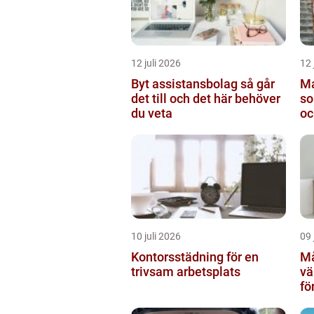
12 juli 2026
12 
Byt assistansbolag så går
Ma
det till och det här behöver
so
du veta
oc
10 juli 2026
09 
Kontorsstädning för en
Må
trivsam arbetsplats
vä
fö