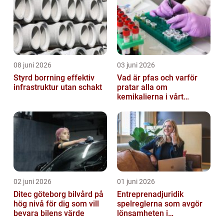
08 juni 2026
03 juni 2026
Styrd borrning effektiv
Vad är pfas och varför
infrastruktur utan schakt
pratar alla om
kemikalierna i vårt
vatten?
02 juni 2026
01 juni 2026
Ditec göteborg bilvård på
Entreprenadjuridik
hög nivå för dig som vill
spelreglerna som avgör
bevara bilens värde
lönsamheten i
byggprojekt