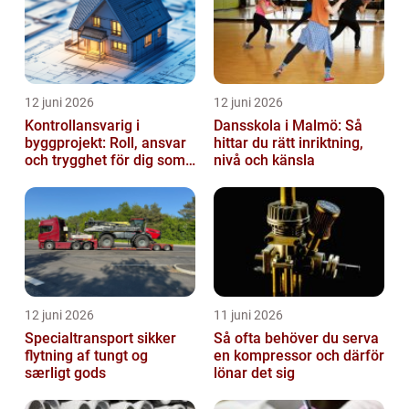
12 juni 2026
12 juni 2026
Kontrollansvarig i
Dansskola i Malmö: Så
byggprojekt: Roll, ansvar
hittar du rätt inriktning,
och trygghet för dig som
nivå och känsla
byggherre
12 juni 2026
11 juni 2026
Specialtransport sikker
Så ofta behöver du serva
flytning af tungt og
en kompressor och därför
særligt gods
lönar det sig