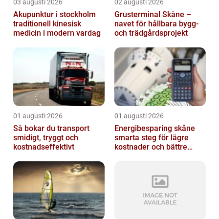
03 augusti 2026
02 augusti 2026
Akupunktur i stockholm
Grusterminal Skåne –
traditionell kinesisk
navet för hållbara bygg-
medicin i modern vardag
och trädgårdsprojekt
01 augusti 2026
01 augusti 2026
Så bokar du transport
Energibesparing skåne
smidigt, tryggt och
smarta steg för lägre
kostnadseffektivt
kostnader och bättre
inomhusklimat