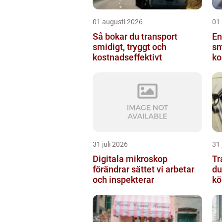
01 augusti 2026
01
Så bokar du transport
En
smidigt, tryggt och
sm
kostnadseffektivt
ko
in
31 juli 2026
31 
Digitala mikroskop
Tra
förändrar sättet vi arbetar
du
och inspekterar
kö