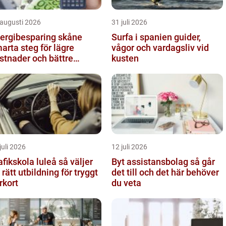
 augusti 2026
31 juli 2026
ergibesparing skåne
Surfa i spanien guider,
arta steg för lägre
vågor och vardagsliv vid
stnader och bättre
kusten
omhusklimat
juli 2026
12 juli 2026
fikskola luleå så väljer
Byt assistansbolag så går
 rätt utbildning för tryggt
det till och det här behöver
rkort
du veta