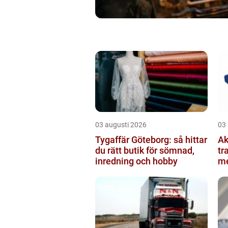
03 augusti 2026
03
Tygaffär Göteborg: så hittar
Ak
du rätt butik för sömnad,
tr
inredning och hobby
me