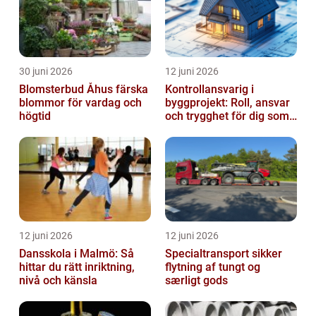
30 juni 2026
12 juni 2026
Blomsterbud Åhus färska
Kontrollansvarig i
blommor för vardag och
byggprojekt: Roll, ansvar
högtid
och trygghet för dig som
byggherre
12 juni 2026
12 juni 2026
Dansskola i Malmö: Så
Specialtransport sikker
hittar du rätt inriktning,
flytning af tungt og
nivå och känsla
særligt gods