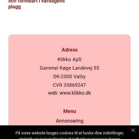
och formbart i vardagens
plagg
Adress
web:
www.klikko.dk
Menu
Annonsering
Om oss
På vores website bruges cookies til at huske dine indstillinger,
Cookies