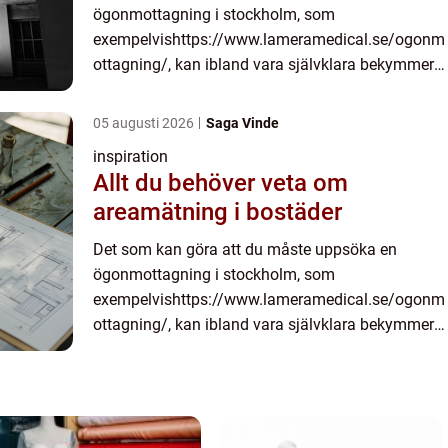
ögonmottagning i stockholm, som
exempelvishttps://www.lameramedical.se/ogonm
ottagning/, kan ibland vara självklara bekymmer.
Men ibland kan det också vara sådant som du
f&...
05 augusti 2026
Saga Vinde
inspiration
Allt du behöver veta om
areamätning i bostäder
Det som kan göra att du måste uppsöka en
ögonmottagning i stockholm, som
exempelvishttps://www.lameramedical.se/ogonm
ottagning/, kan ibland vara självklara bekymmer.
Men ibland kan det också vara sådant som du
f&...