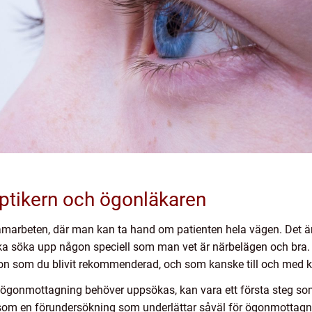
ptikern och ögonläkaren
amarbeten, där man kan ta hand om patienten hela vägen. Det 
e ska söka upp någon speciell som man vet är närbelägen och bra
gon som du blivit rekommenderad, och som kanske till och med ka
en ögonmottagning behöver uppsökas, kan vara ett första steg s
li som en förundersökning som underlättar såväl för ögonmottag