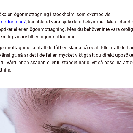
öka en ögonmottagning i stockholm, som exempelvis
mottagning/
, kan ibland vara självklara bekymmer. Men ibland
 optiker eller en ögonmottagning. Men du behöver inte vara orolig
cka dig vidare till en ögonmottagning.
ögonmottagning, är ifall du fått en skada på ögat. Eller ifall du har
änsligt, så är det i de fallen mycket viktigt att du direkt uppsö
 vård innan skadan eller tillståndet har blivit så pass illa att
ttning.