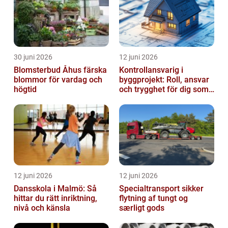
30 juni 2026
12 juni 2026
Blomsterbud Åhus färska
Kontrollansvarig i
blommor för vardag och
byggprojekt: Roll, ansvar
högtid
och trygghet för dig som
byggherre
12 juni 2026
12 juni 2026
Dansskola i Malmö: Så
Specialtransport sikker
hittar du rätt inriktning,
flytning af tungt og
nivå och känsla
særligt gods