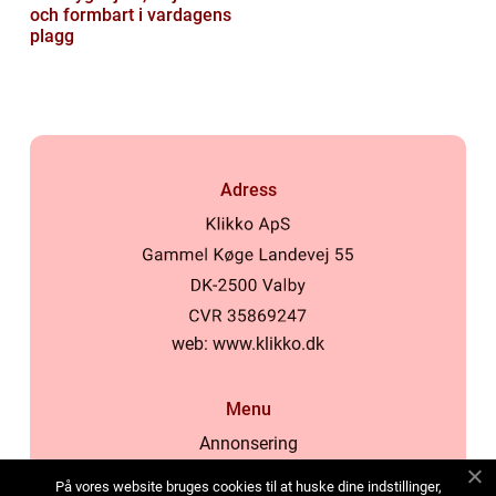
och formbart i vardagens
plagg
Adress
web:
www.klikko.dk
Menu
Annonsering
Om oss
På vores website bruges cookies til at huske dine indstillinger,