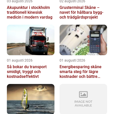
03 augusti 2026
02 augusti 2026
Akupunktur i stockholm
Grusterminal Skåne –
traditionell kinesisk
navet för hållbara bygg-
medicin i modern vardag
och trädgårdsprojekt
01 augusti 2026
01 augusti 2026
Så bokar du transport
Energibesparing skåne
smidigt, tryggt och
smarta steg för lägre
kostnadseffektivt
kostnader och bättre
inomhusklimat