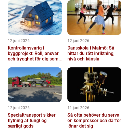
12 juni 2026
12 juni 2026
Kontrollansvarig i
Dansskola i Malmö: Så
byggprojekt: Roll, ansvar
hittar du rätt inriktning,
och trygghet för dig som
nivå och känsla
byggherre
12 juni 2026
11 juni 2026
Specialtransport sikker
Så ofta behöver du serva
flytning af tungt og
en kompressor och därför
særligt gods
lönar det sig