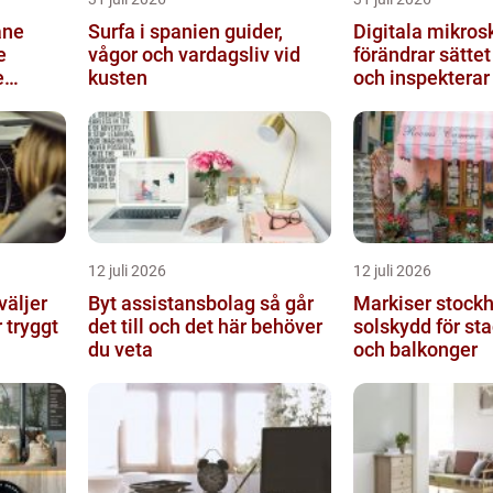
åne
Surfa i spanien guider,
Digitala mikros
e
vågor och vardagsliv vid
förändrar sättet
e
kusten
och inspekterar
12 juli 2026
12 juli 2026
Byt assistansbolag så går
Markiser stockholm
r tryggt
det till och det här behöver
solskydd för s
du veta
och balkonger