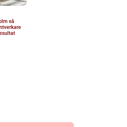
lm så
antverkare
resultat