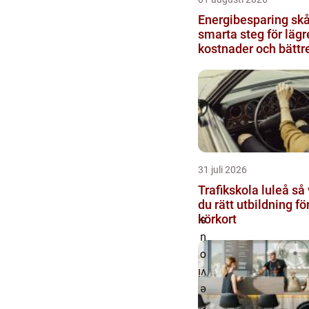
Energibesparing sk
smarta steg för lägr
kostnader och bättr
inomhusklimat
31 juli 2026
Trafikskola luleå så väljer
du rätt utbildning fö
körkort