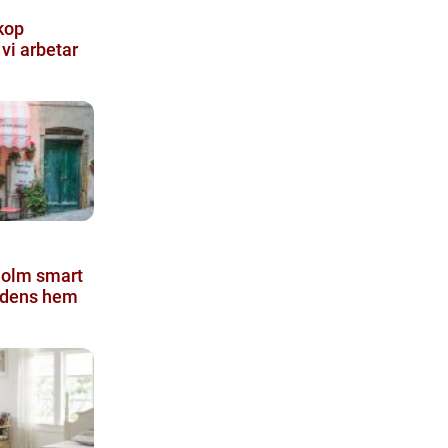
kop
 vi arbetar
 smart
tadens hem