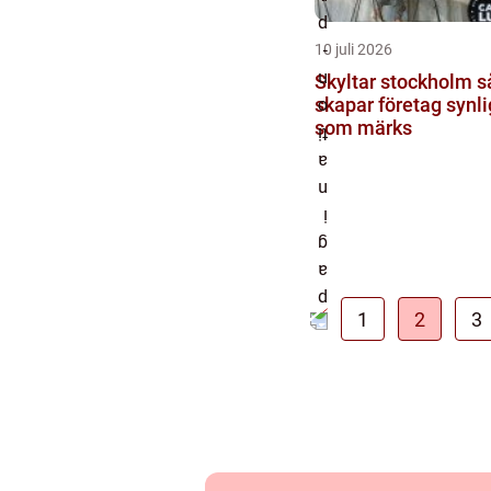
10 juli 2026
Skyltar stockholm så
skapar företag synl
som märks
1
2
3