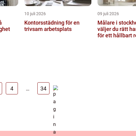
10 juli 2026
09 juli 2026
Kontorsstädning för en
Målare i stockho
ighet
trivsam arbetsplats
väljer du rätt h
för ett hållbart 
4
…
34